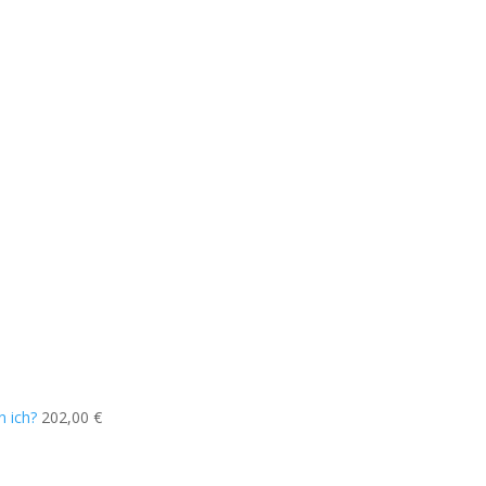
n ich?
202,00
€