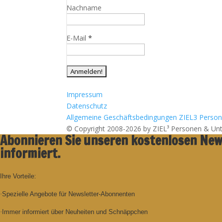
Nachname
E-Mail
*
Impressum
Datenschutz
Allgemeine Geschäftsbedingungen ZIEL3 Perso
© Copyright 2008-2026 by ZIEL³ Personen & U
Abonnieren Sie unseren kostenlosen News
informiert.
Ihre Vorteile:
·
Spezielle Angebote für Newsletter-Abonnenten
·
Immer informiert über Neuheiten und Schnäppchen