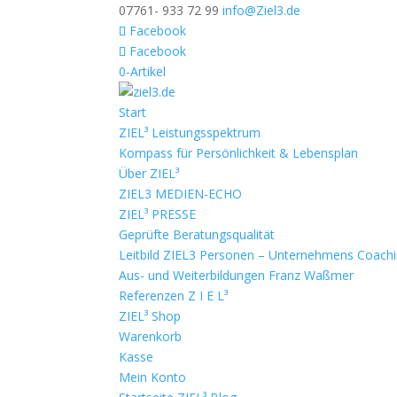
07761- 933 72 99
info@Ziel3.de
Facebook
Facebook
0-Artikel
Start
ZIEL³ Leistungsspektrum
Kompass für Persönlichkeit & Lebensplan
Über ZIEL³
ZIEL3 MEDIEN-ECHO
ZIEL³ PRESSE
Geprüfte Beratungsqualität
Leitbild ZIEL3 Personen – Unternehmens Coach
Aus- und Weiterbildungen Franz Waßmer
Referenzen Z I E L³
ZIEL³ Shop
Warenkorb
Kasse
Mein Konto