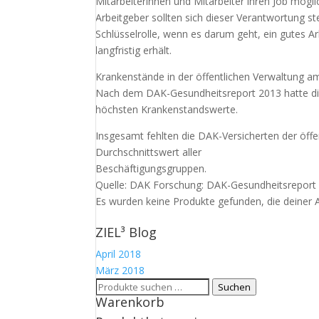
Mitarbeiterinnen und Mitarbeiter ihren Job mögl
Arbeitgeber sollten sich dieser Verantwortung st
Schlüsselrolle, wenn es darum geht, ein gutes A
langfristig erhält.
Krankenstände in der öffentlichen Verwaltung 
Nach dem DAK-Gesundheitsreport 2013 hatte die
höchsten Krankenstandswerte.
Insgesamt fehlten die DAK-Versicherten der öff
Durchschnittswert aller
Beschäftigungsgruppen.
Quelle: DAK Forschung: DAK-Gesundheitsreport
Es wurden keine Produkte gefunden, die deiner 
ZIEL³ Blog
April 2018
März 2018
Suchen
Suchen
Warenkorb
nach: