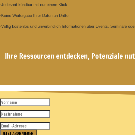
·
Jederzeit kündbar mit nur einem Klick
·
Keine Weitergabe Ihrer Daten an Dritte
·
Völlig kostenlos und unverbindlich Informationen über Events, Seminare ode
Ihre Ressourcen entdecken, Potenziale nu
JETZT ABONNIEREN!