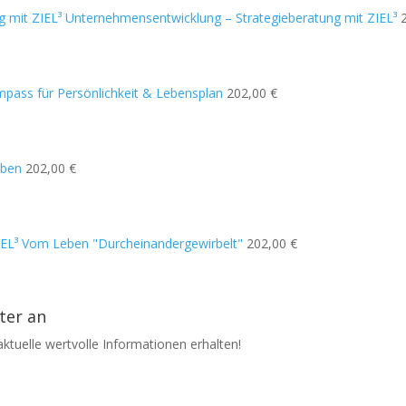
Unternehmensentwicklung – Strategieberatung mit ZIEL³
pass für Persönlichkeit & Lebensplan
202,00
€
eben
202,00
€
IEL³ Vom Leben "Durcheinandergewirbelt"
202,00
€
ter an
ktuelle wertvolle Informationen erhalten!