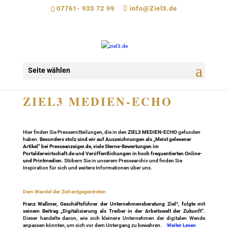
07761- 933 72 99
info@Ziel3.de
Seite wählen
ZIEL3 MEDIEN-ECHO
Hier finden Sie Pressemitteilungen, die in den
ZIEL3 MEDIEN-ECHO
gefunden
haben.
Besonders stolz sind wir auf Auszeichnungen als „Meist gelesener
Artikel“ bei Presseanzeiger.de, viele Sterne-Bewertungen im
Portalderwirtschaft.de und Veröffentlichungen in hoch frequentierten Online-
und Printmedien.
Stöbern Sie in unserem Pressearchiv und finden Sie
Inspiration für sich und weitere Informationen über uns.
Dem Wandel der Zeit entgegentreten
Franz Waßmer, Geschäftsführer der Unternehmensberatung Ziel³, folgte mit
seinem Beitrag „Digitalisierung als Treiber in der Arbeitswelt der Zukunft“.
Dieser handelte davon, wie sich kleinere Unternehmen der digitalen Wende
anpassen könnten, um sich vor dem Untergang zu bewahren.
Weiter Lesen