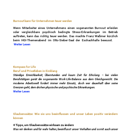
Burnout kann für Unternehmen teuer werden
Wenn Mitarbeiter eines Unternehmens einen sogenannten Burnout erleiden
oder vergleichbare psychisch bedingte Stress-Erkrankungen im Betrieb
auftreten, kann das richtig teuer werden. Das machte Franz Waßmer kürzlich
beim HGI-Themenabend im Otto-Sieber-Saal der Eschachhalle bewusst.
Weiter Lesen
Kompass for Life
Beruf und Privatleben in Einklang
Ständige Erreichbarkeit, Überstunden und kaum Zeit für Erholung – bei vielen
Berufstätigen gerät die sogenannte Work-Life-Balance aus dem Gleichgewicht. Die
moderne Arbeitswelt fordert immer mehr Einsatz, doch wer dauerhaft über seine
Grenzen geht, dem drohen physische und psychische Erkrankungen.
Weiter Lesen
Glaubenssätze: Wie sie uns beeinflussen und unser Leben positiv verändern
können
4 Tipps, um Glaubenssätze wirksam zu ändern
Was wir denken und für wahr halten, beeinflusst unser Verhalten und somit auch unser